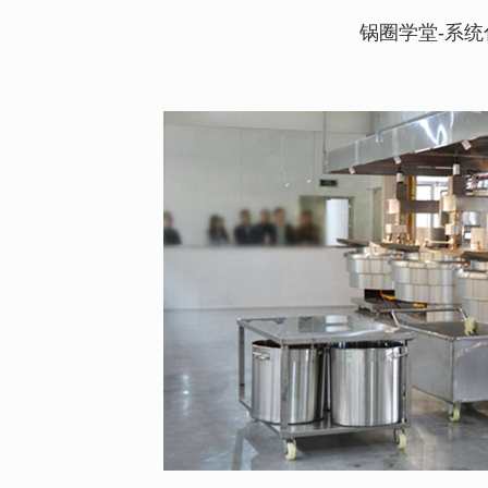
锅圈学堂-系